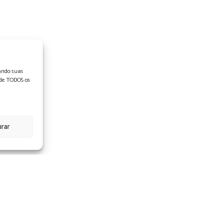
ando suas
o de TODOS os
urar